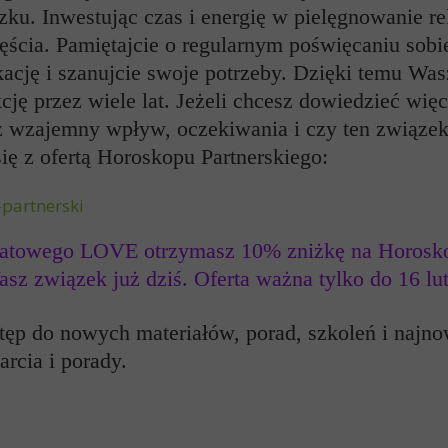
ku. Inwestując czas i energię w pielęgnowanie rel
ęścia. Pamiętajcie o regularnym poświęcaniu sobi
ję i szanujcie swoje potrzeby. Dzięki temu Wasz
akcję przez wiele lat. Jeżeli chcesz dowiedzieć wi
asz wzajemny wpływ, oczekiwania i czy ten związek 
ię z ofertą Horoskopu Partnerskiego:
-partnerski
abatowego LOVE otrzymasz 10% zniżkę na
Horosk
sz związek już dziś. Oferta ważna tylko do 16 lu
stęp do nowych materiałów, porad, szkoleń i najno
rcia i porady.