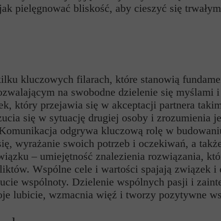
jak pielęgnować bliskość, aby cieszyć się trwały
 kilku kluczowych filarach, które stanowią fundam
ozwalającym na swobodne dzielenie się myślami i
, który przejawia się w akceptacji partnera takim
zucia się w sytuację drugiej osoby i zrozumienia 
 Komunikacja odgrywa kluczową rolę w budowaniu s
ię, wyrażanie swoich potrzeb i oczekiwań, a tak
ązku – umiejętność znalezienia rozwiązania, któr
iktów. Wspólne cele i wartości spajają związek i 
ucie wspólnoty. Dzielenie wspólnych pasji i zai
oje lubicie, wzmacnia więź i tworzy pozytywne w