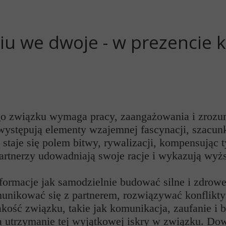
iu we dwoje - w prezencie 
go związku wymaga pracy, zaangażowania i zrozum
występują elementy wzajemnej fascynacji, szacunk
ek staje się polem bitwy, rywalizacji, kompensują
artnerzy udowadniają swoje racje i wykazują wyż
formacje jak samodzielnie budować silne i zdrowe 
omunikować się z partnerem, rozwiązywać konflik
kość związku, takie jak komunikacja, zaufanie i b
a utrzymanie tej wyjątkowej iskry w związku. Dowi