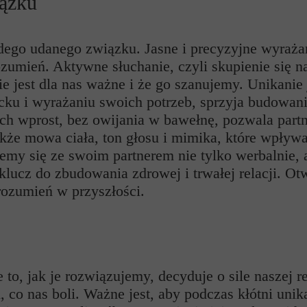
ązku
ego udanego związku. Jasne i precyzyjne wyraża
zumień. Aktywne słuchanie, czyli skupienie się n
ie jest dla nas ważne i że go szanujemy. Unikanie 
cku i wyrażaniu swoich potrzeb, sprzyja budowani
h wprost, bez owijania w bawełnę, pozwala partne
także mowa ciała, ton głosu i mimika, które wpływ
my się ze swoim partnerem nie tylko werbalnie, al
 klucz do zbudowania zdrowej i trwałej relacji. Ot
rozumień w przyszłości.
 to, jak je rozwiązujemy, decyduje o sile naszej 
 co nas boli. Ważne jest, aby podczas kłótni unik