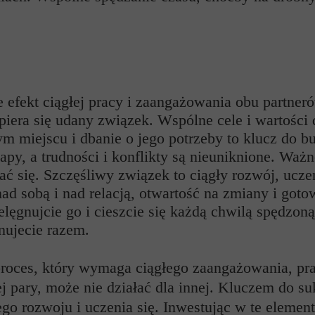
e efekt ciągłej pracy i zaangażowania obu partne
h opiera się udany związek. Wspólne cele i wartości
 miejscu i dbanie o jego potrzeby to klucz do bud
apy, a trudności i konflikty są nieuniknione. Waż
ć się. Szczęśliwy związek to ciągły rozwój, uczen
ad sobą i nad relacją, otwartość na zmiany i got
lęgnujcie go i cieszcie się każdą chwilą spędzoną
onujecie razem.
 proces, który wymaga ciągłego zaangażowania, pra
nej pary, może nie działać dla innej. Kluczem do s
o rozwoju i uczenia się. Inwestując w te element