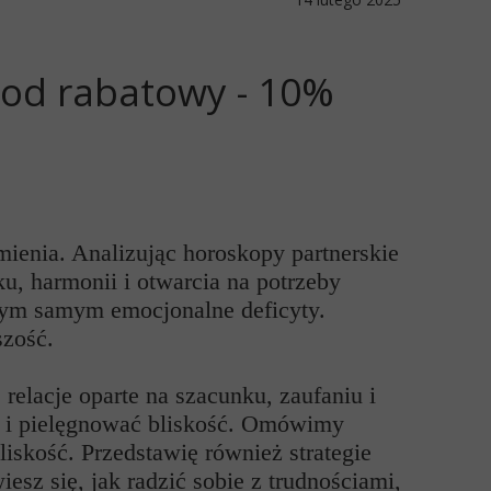
kod rabatowy - 10%
ienia. Analizując horoskopy partnerskie
u, harmonii i otwarcia na potrzeby
c tym samym emocjonalne deficyty.
szość.
relacje oparte na szacunku, zaufaniu i
ty i pielęgnować bliskość. Omówimy
liskość. Przedstawię również strategie
esz się, jak radzić sobie z trudnościami,