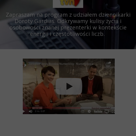
Zapraszam na program z udziałem dziennikarki
Doroty Gardias. Odkrywamy kulisy życia i
osobowości znanej prezenterki w kontekście
energii i częstotliwości liczb.