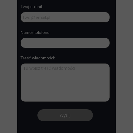
Twój e-mail:
Numer telefonu
Treść wiadomości:
Usługi
Wyślij