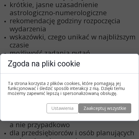
krótkie, jasne
uzasadnienie
astrologiczno-numerologiczne
rekomendację godziny rozpoczęcia
wydarzenia
wskazówki, czego unikać w najbliższym
czasie
możliwość zadania pytań
doprecyzowujących
Zgoda na pliki cookie
Usługa ma charakter praktyczny – do
Ta strona korzysta z plików cookies, które pomagają jej
realnego zastosowania w życiu.
funkcjonować i śledzić sposób interakcji z nią. Dzięki temu
możemy zapewnić lepszą i spersonalizowaną obsługę.
Dla kogo jest ta usługa?
Ustawienia
Zaakceptuj wszystkie
dla osób, które chcą
działać świadomie
,
a nie przypadkowo
dla przedsiębiorców i osób planujących