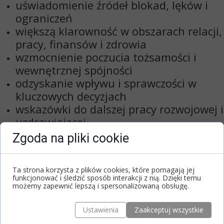
uświadomienie źródeł blokad, lęków i
ograniczeń
większą klarowność w obszarach relacji,
pracy, finansów i zdrowia
wzmocnienie poczucia tożsamości i
wewnętrznej spójności
odzyskanie wpływu i sprawczości w
kluczowych decyzjach
wskazówki do dalszej pracy rozwojowej i
uzdrawiającej
Zgoda na pliki cookie
To proces, który
porządkuje chaos, nazywa
to, co niewidoczne, i przywraca kontakt z
Ta strona korzysta z plików cookies, które pomagają jej
własnym potencjałem
.
funkcjonować i śledzić sposób interakcji z nią. Dzięki temu
możemy zapewnić lepszą i spersonalizowaną obsługę.
Przebieg konsultacji
Ustawienia
Zaakceptuj wszystkie