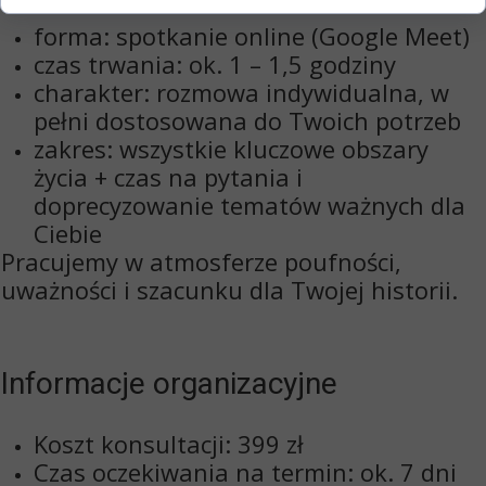
forma:
spotkanie online (Google Meet)
czas trwania:
ok. 1 – 1,5 godziny
charakter: rozmowa indywidualna, w
pełni dostosowana do Twoich potrzeb
zakres: wszystkie kluczowe obszary
życia +
czas na pytania i
doprecyzowanie tematów ważnych dla
Ciebie
Pracujemy w atmosferze poufności,
uważności i szacunku dla Twojej historii.
Informacje organizacyjne
Koszt konsultacji:
399 zł
Czas oczekiwania na termin:
ok. 7 dni